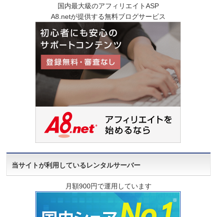
国内最大級のアフィリエイトASP
A8.netが提供する無料ブログサービス
当サイトが利用しているレンタルサーバー
月額900円で運用しています