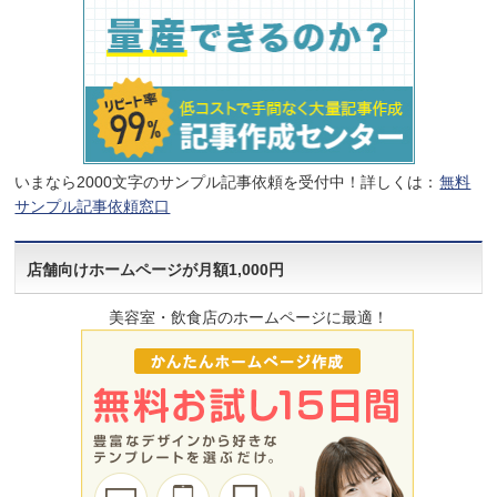
いまなら2000文字のサンプル記事依頼を受付中！詳しくは：
無料
サンプル記事依頼窓口
店舗向けホームページが月額1,000円
美容室・飲食店のホームページに最適！