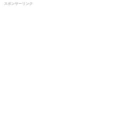
スポンサーリンク