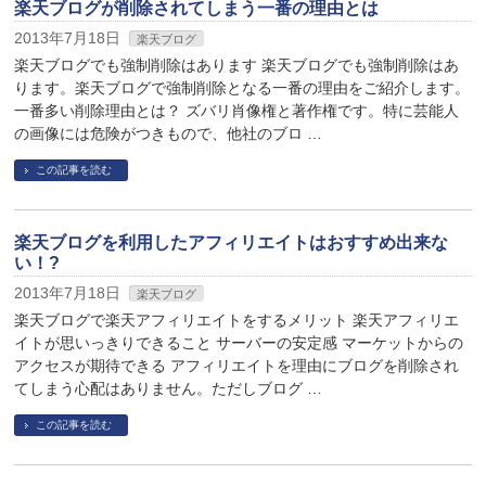
楽天ブログが削除されてしまう一番の理由とは
2013年7月18日
楽天ブログ
楽天ブログでも強制削除はあります 楽天ブログでも強制削除はあ
ります。楽天ブログで強制削除となる一番の理由をご紹介します。
一番多い削除理由とは？ ズバリ肖像権と著作権です。特に芸能人
の画像には危険がつきもので、他社のブロ …
この記事を読む
楽天ブログを利用したアフィリエイトはおすすめ出来な
い！?
2013年7月18日
楽天ブログ
楽天ブログで楽天アフィリエイトをするメリット 楽天アフィリエ
イトが思いっきりできること サーバーの安定感 マーケットからの
アクセスが期待できる アフィリエイトを理由にブログを削除され
てしまう心配はありません。ただしブログ …
この記事を読む