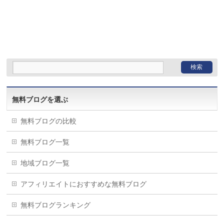
無料ブログを選ぶ
無料ブログの比較
無料ブログ一覧
地域ブログ一覧
アフィリエイトにおすすめな無料ブログ
無料ブログランキング