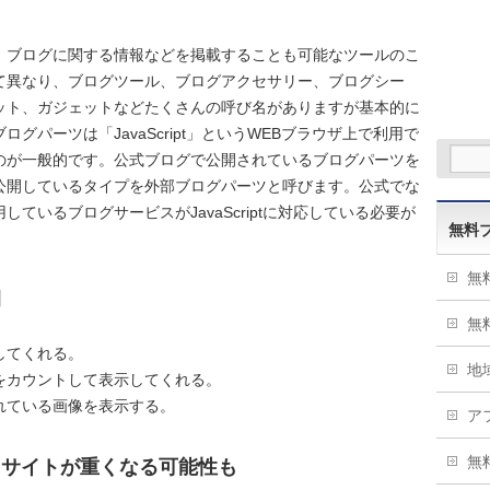
、ブログに関する情報などを掲載することも可能なツールのこ
て異なり、ブログツール、ブログアクセサリー、ブログシー
ット、ガジェットなどたくさんの呼び名がありますが基本的に
グパーツは「JavaScript」というWEBブラウザ上で利用で
のが一般的です。公式ブログで公開されているブログパーツを
公開しているタイプを外部ブログパーツと呼びます。公式でな
ているブログサービスがJavaScriptに対応している必要が
無料
無
例
無
してくれる。
地
をカウントして表示してくれる。
れている画像を表示する。
ア
無
、サイトが重くなる可能性も