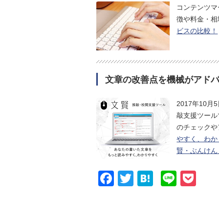
コンテンツマ
徴や料金・相
ビスの比較！
文章の改善点を機械がアド
2017年1
敲支援ツール
のチェックや
やすく、わか
賢・ぶんけん
Facebook
Twitter
Hatena
Line
Po