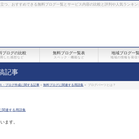
に立つ、おすすめできる無料ブログ一覧とサービス内容の比較と評判や人気ランキン
料ブログの比較
無料ブログ一覧表
地域ブログ一
用した感想など
スペック・機能など
地域の情報を発信
稿記事
ス・ブログ作成に関する記事
»
無料ブログに関連する用語集
»
ブログパーツとは？
に関連する用語集