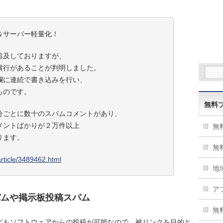
＆サーバー軽量化！
追及しておりますが、
横行があることが判明しました。
欄に連続で書き込みを行い、
ものです。
無料
分ごとに数十のスパムコメントがあり、
メントばかりが２万件以上
無
ります。
無
/article/3489462.html
地
ア
パムや掲示板投稿スパム
無
どもソフトウェアからの投稿が可能なので、被リンクを目的と