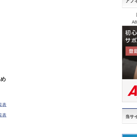
アフ
A
とめ
覧表
覧表
当サ