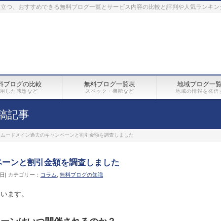
に立つ、おすすめできる無料ブログ一覧とサービス内容の比較と評判や人気ランキン
料ブログの比較
無料ブログ一覧表
地域ブログ一
用した感想など
スペック・機能など
地域の情報を発信
稿記事
ームードメイン過去のキャンペーンと割引金額を調査しました
ペーンと割引金額を調査しました
月5日| カテゴリー：
コラム
,
無料ブログの知識