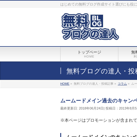
はじめての無料ブログ作成サイト選びにも役
トップページ
無
HOME
利
無料ブログの達人・投
HOME
»
無料ブログの達人・投稿記事 »
コラム
»
ム
ムームードメイン過去のキャン
最終更新日: 2018年06月24日| 投稿日：2013年8