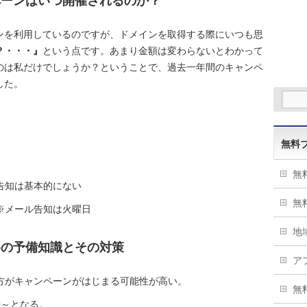
ペーンはいつ開催されるのか？
ンを利用しているのですが、ドメインを取得する際にいつも思
？・・・』
という点です。あまり金額は変わらないとわかって
のは私だけでしょうか？ということで、過去一年間のキャンペ
した。
無料
無
告知は基本的にない
無
※メール告知は火曜日
地
めの予備知識とその対策
ア
方がキャンペーンがはじまる可能性が高い。
無
0～となる。